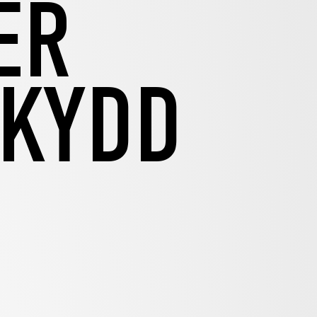
ER
SKYDD